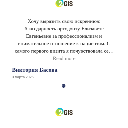
Хочу выразить свою искреннюю
благодарность ортодонту Елизавете
Евгеньевне за профессионализм и
внимательное отношение к пациентам. С
самого первого визита я почувствовала себя
комфортно и уверенно. Елизавета Евгеньевна
Read more
подробно объяснила все этапы лечения,
Виктория Басова
ответила на все мои вопросы и развеяла все
3 марта 2025
сомнения. Процесс коррекции зубов прошел
гладко, и я очень довольна результатом.
Улыбка стала не только красивой, но и
здоровой. Также хочу отметить дружелюбную
атмосферу в клинике и
высококвалифицированный персонал.
Рекомендую Елизавету Евгеньевну всем, кто