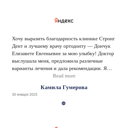
зуб у доктора Ваяна А. А. Врачи в этой
клинике настоящие профессионалы. Спасибо
вам за красивую улыбку!
Хочу выразить благодарность клинике Стронг
Дент и лучшему врачу ортодонту — Дончук
Елизавете Евгеньевне за мою улыбку! Доктор
выслушала меня, предложила различные
варианты лечения и дала рекомендации. Я
человек, который далек от медицины, но все
Read more
было настолько понятно объяснено и
Камила Гумерова
прозрачно, что заведомо хочется довериться
30 января 2025
человеку! Начали лечение, уверена, будет
отличный результат!