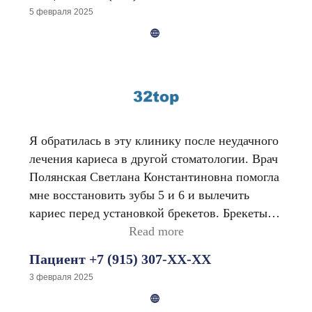
стоматологическую клинику. И вы не
5 февраля 2025
поверите, насколько комфортным оказался
приём! Я пришёл на консультацию, и мы
начали лечение с помощью элайнеров.
Елизавета Евгеньевна всегда на связи и
готова проконсультировать по любым
вопросам! Я точно не ошибся с выбором
специалиста! Буду рекомендовать её всем
Я обратилась в эту клинику после неудачного
своим знакомым!
лечения кариеса в другой стоматологии. Врач
Полянская Светлана Константиновна помогла
мне восстановить зубы 5 и 6 и вылечить
кариес перед установкой брекетов. Брекеты
мне поставила ортодонт Венковая Е. Н., и
Read more
прикус был исправлен успешно. Я хотела
Пациент +7 (915) 307-XX-XX
снять брекеты раньше, но доктор сказала, что
3 февраля 2025
нужно подождать, пока всё не станет
идеальным. В июле я поставила коронку на