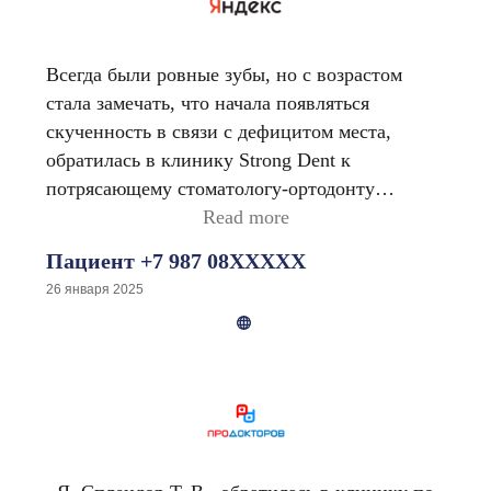
Всегда были ровные зубы, но с возрастом
стала замечать, что начала появляться
скученность в связи с дефицитом места,
обратилась в клинику Strong Dent к
потрясающему стоматологу-ортодонту
Елизавете Евгеньевне Дончук! Она отличный
Read more
профессионал своего дела! Мне важно, чтобы
Пациент +7 987 08XXXXX
врач был со мной на одной волне, подробно
26 января 2025
объяснял и создавал комфортную обстановку,
так вот Елизавета Евгеньевна и её ассистент
Виктория, смогли создать спокойную
атмосферу и выстроить доверительные
отношения со мной! Также врач посоветовала
мне элайнеры, пояснив, что для моего случая
это будет наилучшим вариантом, и вот уже