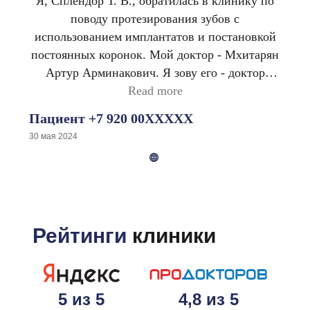
Я, Сплендор Т. В., обратилась в клинику по
через 1,5 недели они на мне и мои зубки
поводу протезирования зубов с
становятся ровными! Спасибо!
использованием имплантатов и постановкой
постоянных коронок. Мой доктор - Мхитарян
Артур Арминакович. Я зову его - доктор
золотые руки. Артуром Арминаковичем была
Read more
проделана огромная работа с большим
Пациент +7 920 00XXXXX
успехом. Все имплантаты (их 5) прижились и
30 мая 2024
благодаря этому была возможность поставить
постоянные коронки​. Протезирована вся
верхняя челюсть и часть нижней. У Артура
Арминаковича прохожу лечение с 2009 года.
Доктор постоянно совершенствует своё
Рейтинги
клиники
мастерство, осваивает новые технологии,
преподаёт в ВУЗе. Желаю новых побед и
свершений в области стоматологии​. Хочу
пожелать здоровья, благополучия. Успехов во
5 из 5
4,8 из 5
всех начинаниях. Хочу выразить